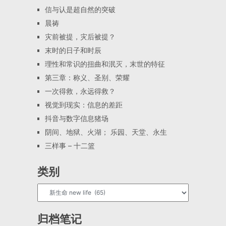
信与认是超自然的突破
晨祷
灾前被提，灾后被提？
末时的日子和时辰
理性和常识的扭曲和泯灭，末世的特征
第三章：称义、圣别、荣耀
一次得救，永远得救？
视觉到现实：信息的差距
抖音与数字信息猪场
阴间、地狱、火湖； 乐园、天堂、永生
三样事 – 十二篮
类别
归档笔记