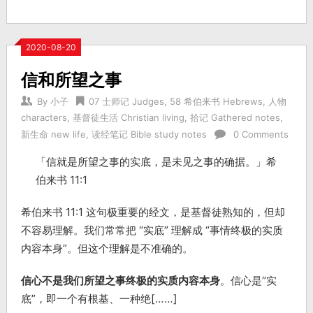
2020-08-20
信和所望之事
By
小子
07 士师记 Judges
,
58 希伯来书 Hebrews
,
人物
characters
,
基督徒生活 Christian living
,
拾记 Gathered notes
,
新生命 new life
,
读经笔记 Bible study notes
0 Comments
「信就是所望之事的实底，是未见之事的确据。」希
伯来书 11:1
希伯来书 11:1 这句极重要的经文，是基督徒熟知的，但却
不容易理解。我们常常把 “实底” 理解成 “事情终极的实质
内容本身”。但这个理解是不准确的。
信心不是我们所望之事终极的实质内容本身
。信心是“实
底”，即一个有根基、一种绝[……]