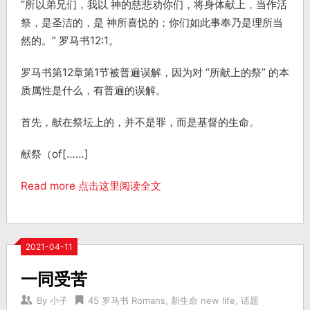
“所以弟兄们，我以 神的慈悲劝你们，将身体献上，当作活
祭，是圣洁的，是 神所喜悦的；你们如此事奉乃是理所当
然的。” 罗马书12:1。
罗马书第12章第1节被普遍误解，因为对 “所献上的祭” 的本
质属性是什么，有普遍的误解。
首先，献在祭坛上的，并不是罪，而是基督的生命。
献祭（of[……]
Read more 点击这里阅读全文
2021-04-11
一同受苦
By
小子
45 罗马书 Romans
,
新生命 new life
,
话题