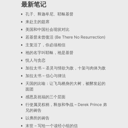
最新笔记
孔子、释迦牟尼、耶稣基督
来赴主的筵席
美国和中国社会现状对比
若基督未曾復活 (Be There No Resurrection)
主复活了，你必须相信
祂的名字叫耶稣，祂是基督
悦人与贪恋
加拉太书 – 圣灵与情欲为敌，十架与肉体为敌
加拉太书 – 信心与律法
天国的比喻：让飞鸟栖身的大树，被酵发起的
面团
感恩及祝福的三个层面
行使属灵权柄，释放和争战 – Derek Prince 弟
兄的祷告
以弗所的祷告
末世 – 写给一个读经小组的信