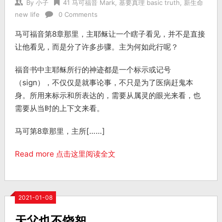
By
小子
41 马可福音 Mark
,
基要真理 basic truth
,
新生命
new life
0 Comments
马可福音第8章那里，主耶稣让一个瞎子看见，并不是直接
让他看见，而是分了许多步骤。主为何如此行呢？
福音书中主耶稣所行的神迹都是一个标示或记号
（sign），不仅仅是就事论事，不只是为了医病赶鬼本
身。所用来标示和所表达的，需要从属灵的眼光来看，也
需要从当时的上下文来看。
马可第8章那里，主所[……]
Read more 点击这里阅读全文
2021-01-08
天父也不饶恕