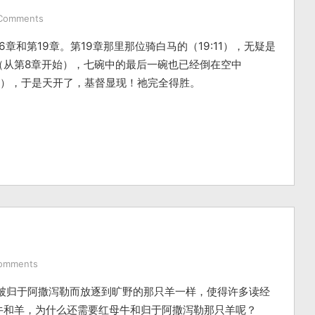
Comments
章和第19章。第19章那里那位骑白马的（19:11），无疑是
（从第8章开始），七碗中的最后一碗也已经倒在空中
，19），于是天开了，基督显现！祂完全得胜。
omments
中被归于阿撒泻勒而放逐到旷野的那只羊一样，使得许多读经
牛和羊，为什么还需要红母牛和归于阿撒泻勒那只羊呢？