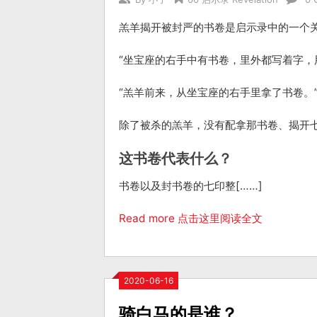
羔羊揭开被封严的书卷是启示录中的一个
“坐宝座的右手中有书卷，里外都写着字，用七
“羔羊前来，从坐宝座的右手里拿了书卷。” 
除了被杀的羔羊，没有配拿那书卷、揭开
这书卷代表什么？
书卷以及封书卷的七印整[……]
Read more 点击这里阅读全文
2020-06-16
骑白马的是谁？