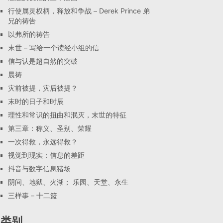
行使属灵权柄，释放和争战 – Derek Prince 弟
兄的祷告
以弗所的祷告
末世 – 写给一个读经小组的信
信与认是超自然的突破
晨祷
灾前被提，灾后被提？
末时的日子和时辰
理性和常识的扭曲和泯灭，末世的特征
第三章：称义、圣别、荣耀
一次得救，永远得救？
视觉到现实：信息的差距
抖音与数字信息猪场
阴间、地狱、火湖； 乐园、天堂、永生
三样事 – 十二篮
类别