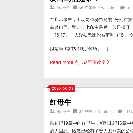
By
小子
66 启示录 Revelation
0 
在启示录里，出现两位骑白马的, 分别在第6
基督自己。那时，七印中最后一印已揭开
（16:17），大淫妇巴比伦被审判（18
但是第6章中出现那位骑[……]
Read more 点击这里阅读全文
2020-06-09
红母牛
By
小子
04 民数记 Numbers
0 C
民数记19章中的红母牛，和利未记16章
的人困惑。既然已经有了献为赎罪祭的公