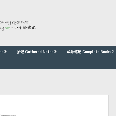
es
拾记 Gathered Notes
成卷笔记 Complete Books
Comments