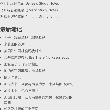
创世纪读经笔记 Genesis Study Notes
马可福音读经笔记 Mark Study Notes
罗马书读经笔记 Romans Study Notes
最新笔记
孔子、释迦牟尼、耶稣基督
来赴主的筵席
美国和中国社会现状对比
若基督未曾復活 (Be There No Resurrection)
主复活了，你必须相信
祂的名字叫耶稣，祂是基督
悦人与贪恋
加拉太书 – 圣灵与情欲为敌，十架与肉体为敌
加拉太书 – 信心与律法
天国的比喻：让飞鸟栖身的大树，被酵发起的
面团
感恩及祝福的三个层面