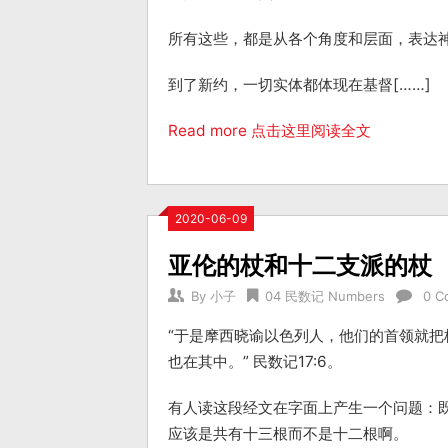
所有这些，都是从各个角度和层面，表达
到了新约，一切实体都体现在基督[……]
Read more 点击这里阅读全文
2020-06-09
亚伦的杖和十二支派的杖
By
小子
04 民数记 Numbers
0 C
“于是摩西晓谕以色列人，他们的首领就
也在其中。” 民数记17:6。
有人读这段经文在字面上产生一个问题：
应该是共有十三根而不是十二根啊。