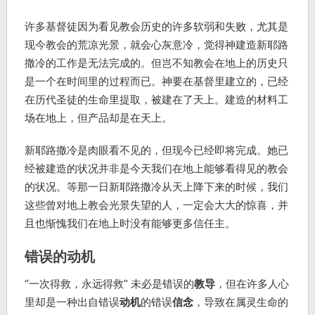
许多基督徒因为看见教会历史的许多软弱和失败，尤其是
现今教会的荒凉光景，就会心灰意冷，觉得神建造新耶路
撒冷的工作是无法完成的。但岂不知教会在地上的历史只
是一个在时间里的过程而已。神要在基督里建立的，已经
在历代圣徒的生命里提取，被建在了天上。建造的材料工
场在地上，但产品却是在天上。
新耶路撒冷是肉眼看不见的，但现今已经即将完成。她已
经被建造的状况并非是今天我们在地上能够看得见的教会
的状况。等那一日新耶路撒冷从天上降下来的时候，我们
这些曾对地上教会光景失望的人，一定会大大的惊喜，并
且也惭愧我们在地上时没有能够更多信任主。
错误的动机
“一次得救，永远得救” 未必是错误的
教导
，但在许多人心
里却是一种出自错误
动机
的错误
信念
，导致在属灵生命的