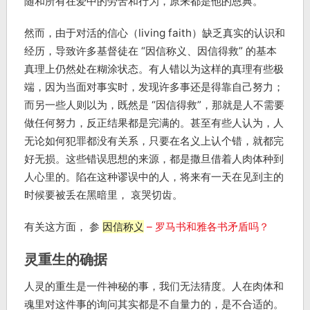
随和所有在爱中的劳苦和行为，原来都是他的恩典。
然而，由于对活的信心（living faith）缺乏真实的认识和
经历，导致许多基督徒在 “因信称义、因信得救” 的基本
真理上仍然处在糊涂状态。有人错以为这样的真理有些极
端，因为当面对事实时，发现许多事还是得靠自己努力；
而另一些人则以为，既然是 “因信得救”，那就是人不需要
做任何努力，反正结果都是完满的。甚至有些人认为，人
无论如何犯罪都没有关系，只要在名义上认个错，就都完
好无损。这些错误思想的来源，都是撒旦借着人肉体种到
人心里的。陷在这种谬误中的人，将来有一天在见到主的
时候要被丢在黑暗里， 哀哭切齿。
有关这方面， 参
因信称义
– 罗马书和雅各书矛盾吗？
灵重生的确据
人灵的重生是一件神秘的事，我们无法猜度。人在肉体和
魂里对这件事的询问其实都是不自量力的，是不合适的。