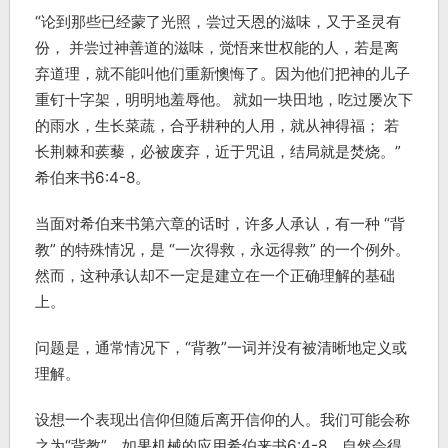
“论到那些已经蒙了光照，尝过天恩的滋味，又于圣灵有
份，
并尝过神善道的滋味，觉悟来世权能的人，
若是离
弃道理，就不能叫他们重新懊悔了。因为他们把神的儿子
重钉十字架，明明地羞辱他。
就如一块田地，吃过屡次下
的雨水，生长菜蔬，合乎耕种的人用，就从神得福；
若
长荆棘和蒺藜，必被废弃，近于咒诅，结局就是焚烧。”
希伯来书6:4-8。
当面对希伯来书第六章的话时，许多人承认，有一种 “背
教” 的特殊情况，是 “一次得救，永远得救” 的一个例外。
然而，这种承认却不一定是建立在一个正确理解的基础
上。
问题是，通常情况下，“背教”一词并没有被清晰地定义或
理解。
设想一个表现出信仰但随后离开信仰的人。我们可能会称
之为“背教”。如果机械的应用希伯来书
6:4-8
，自然会得