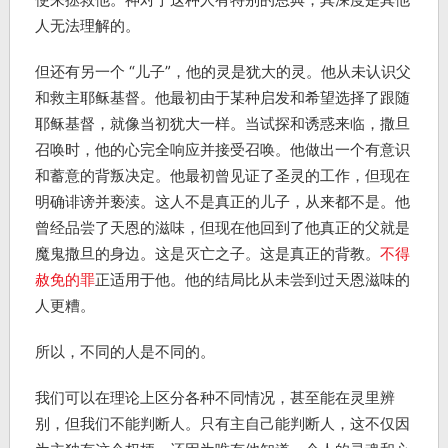
人无法理解的。
但还有另一个 “儿子”，他的灵是犹大的灵。他从未认识父
和救主耶稣基督。他最初由于某种启发和希望选择了跟随
耶稣基督，就像当初犹大一样。当试探和诱惑来临，撒旦
召唤时，他的心完全响应并接受召唤。他做出一个有意识
和蓄意的背叛决定。他最初曾见证了圣灵的工作，但现在
明确诽谤并亵渎。这人不是真正的儿子，从来都不是。他
曾经品尝了天恩的滋味，但现在他回到了他真正的父就是
魔鬼撒旦的身边。这是灭亡之子。这是真正的背教。
不得
赦免的罪
正适用于他。他的结局比从未尝到过天恩滋味的
人更糟。
所以，不同的人是不同的。
我们可以在理论上区分各种不同情况，甚至能在灵里辨
别，但我们不能判断人。只有主自己能判断人，这不仅因