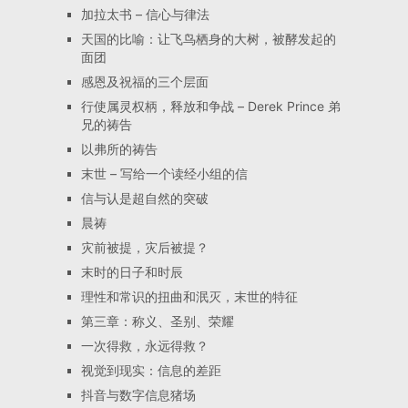
加拉太书 – 信心与律法
天国的比喻：让飞鸟栖身的大树，被酵发起的
面团
感恩及祝福的三个层面
行使属灵权柄，释放和争战 – Derek Prince 弟
兄的祷告
以弗所的祷告
末世 – 写给一个读经小组的信
信与认是超自然的突破
晨祷
灾前被提，灾后被提？
末时的日子和时辰
理性和常识的扭曲和泯灭，末世的特征
第三章：称义、圣别、荣耀
一次得救，永远得救？
视觉到现实：信息的差距
抖音与数字信息猪场