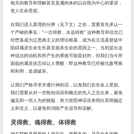
相关的教导和理解甚至是属肉体的以自我为中心的谬误，
使人生命受损。
在我们进入真理的分辨（见下文）之前，需要首先承认一
个严峻的事实：“一次得救，永远得救” 这种教导和信念已
经堕落成为泛恩典主义的理论根基，成为在主流基督徒中
阻碍属灵生命生长甚至扼杀生命的原因之一。当初提出这
种说法的动机和所产生的果效可能是好的，但我们当今所
面临的属灵状态却让人警醒：即这种教导已经被仇敌弯曲
和利用，造成破坏。
让我们严格寻求并遵行神的话，以免我们在生命上受损。
我们需要从对一些熟知词语和概念的先入之念出来，避免
偏见和一些人为的狭隘，努力按照神话语来明白其明确定
义和含义，以避免和消除产生误导和误解。
灵得救、魂得救、体得救
神在耶稣基督里给人所应许、所预备的，乃是全备的救