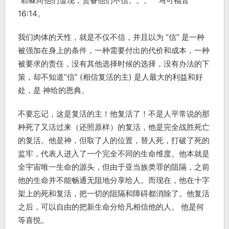
“耶稣向他们显现，责备他们不信。。。” 马可福音
16:14。
我们肉体的天性，就是不仅不信，并且以为 “信” 是一种
被强加在身上的条件，一种需要付出的代价和成本，一种
被要求的责任，没有其他选择时候的选择，没有办法的下
策，却不知道“信” (相信复活的主) 是人最大的利益和好
处，是 神给的恩典。
不要忘记，这是复活的主！他复活了！不是人平常说的那
种死了又活过来（还照原样）的复活，他是完全战胜死亡
的复活。他是神，但取了人的位置，替人死，打破了死的
监牢，代表人进入了一个完全不同的生命维度。他本就是
全宇宙唯一生命的源头，但由于亚当族类罪的阻隔，之前
他的生命并不能畅通无阻地分享给人。而现在，他在十字
架上的死和复活，把一切的阻隔和障碍都消除了。他复活
之后，可以自由的把新生命分给凡相信他的人。 他是何
等喜悦。