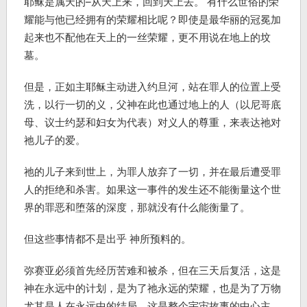
耶稣是属天的–从天上来，回到天上去。 有什么世俗的荣
耀能与他已经拥有的荣耀相比呢？即使是最华丽的冠冕加
起来也不配他在天上的一丝荣耀，更不用说在地上的坟
墓。
但是，正如主耶稣主动进入约旦河，站在罪人的位置上受
洗，以行一切的义，父神在此也通过地上的人（以尼哥底
母、议士约瑟和妇女为代表）对义人的尊重，来表达祂对
祂儿子的爱。
祂的儿子来到世上，为罪人放弃了一切，并在最后遭受罪
人的拒绝和杀害。如果这一事件的发生还不能衡量这个世
界的罪恶和堕落的深度，那就没有什么能衡量了。
但这些事情都不是出乎 神所预料的。
弥赛亚必须首先经历苦难和被杀，但在三天后复活，这是
神在永远中的计划，是为了祂永远的荣耀，也是为了万物
尤其是人在永远中的结局。这是整个宇宙故事的中心主