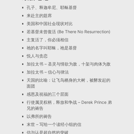
孔子、释迦牟尼、耶稣基督
来赴主的筵席
美国和中国社会现状对比
若基督未曾復活 (Be There No Resurrection)
主复活了，你必须相信
祂的名字叫耶稣，祂是基督
悦人与贪恋
加拉太书 – 圣灵与情欲为敌，十架与肉体为敌
加拉太书 – 信心与律法
天国的比喻：让飞鸟栖身的大树，被酵发起的
面团
感恩及祝福的三个层面
行使属灵权柄，释放和争战 – Derek Prince 弟
兄的祷告
以弗所的祷告
末世 – 写给一个读经小组的信
信与认是超自然的突破