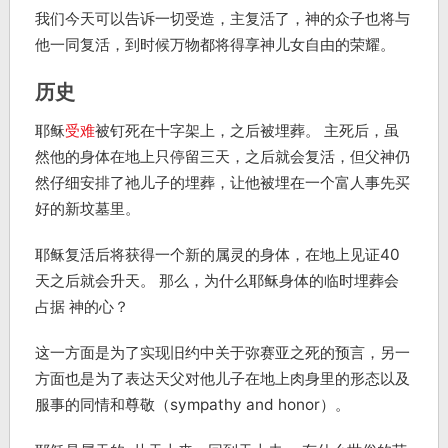
我们今天可以告诉一切受造，主复活了，神的众子也将与
他一同复活，到时候万物都将得享神儿女自由的荣耀。
历史
耶稣
受难
被钉死在十字架上，之后被埋葬。 主死后，虽
然他的身体在地上只停留三天，之后就会复活，但父神仍
然仔细安排了祂儿子的埋葬，让他被埋在一个富人事先买
好的新坟墓里。
耶稣复活后将获得一个新的属灵的身体，在地上见证40
天之后就会升天。 那么，为什么耶稣身体的临时埋葬会
占据 神的心？
这一方面是为了实现旧约中关于弥赛亚之死的预言，另一
方面也是为了表达天父对他儿子在地上肉身里的形态以及
服事的同情和尊敬（sympathy and honor）。