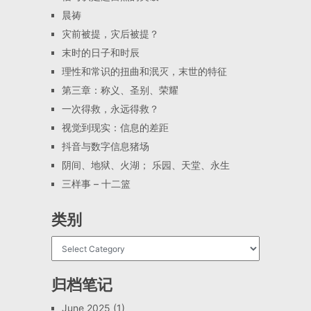
晨祷
灾前被提，灾后被提？
末时的日子和时辰
理性和常识的扭曲和泯灭，末世的特征
第三章：称义、圣别、荣耀
一次得救，永远得救？
视觉到现实：信息的差距
抖音与数字信息猪场
阴间、地狱、火湖； 乐园、天堂、永生
三样事 – 十二篮
类别
归档笔记
June 2025
(1)