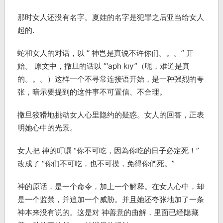
那时女人还没有名字。夏娃的名字是犯罪之后亚当给女人
起的.
蛇和女人的对话，以 “ 神岂是真说不许你们。。。” 开
始。 原文中，撒旦的话以 “‘aph kıy”（呃，难道是真
的。。。）这样一个不寻常连接语开始，是一种强烈的夸
张，暗示要提到的这件事不可置信、不合理。
撒旦狡猾地挑动女人心里隐约的疑惑。女人的回答，正表
明她心中的光景。
女人把 神的叮嘱 “你不可吃，因為你吃的日子必定死！”
改成了 “你们不可吃，也不可摸，免得你們死。”
神的原话，是一个命令，加上一个解释。在女人心中，却
是一个监禁，并追加一个威胁。并且她还夸张地加了一条
神本来没有说的。这是对 神善意的曲解，里面已经隐藏