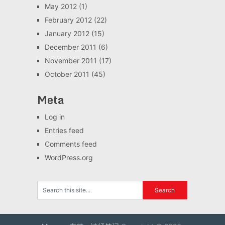
May 2012
(1)
February 2012
(22)
January 2012
(15)
December 2011
(6)
November 2011
(17)
October 2011
(45)
Meta
Log in
Entries feed
Comments feed
WordPress.org