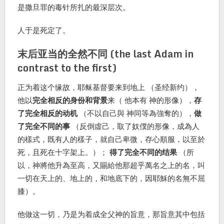
是撒旦罪的毒针所扎的最深层次。
人于是死定了。
末后亚当的全然不同 (the last Adam in
contrast to the first)
正为着这个缘故，耶稣基督要来到地上 （圣经新约），
他以
完全相反的身份和背景
来（ 他本有 神的形像），
存
了完全相反的动机
（不以自己與 神同等為強奪的），
做
了完全不同的事
（反倒虛己，取了奴僕的形像，成為人
的樣式，既有人的樣子，就自己卑微，存心順服，以至於
死，且死在十字架上。）；
得了完全不同的结果
（所
以，神將他升為至高，又賜給他那超乎萬名之上的名，叫
一切在天上的、地上的，和地底下的，因耶穌的名無不屈
膝）。
他做这一切，乃是为着成全父神的旨意，那旨意其中包括