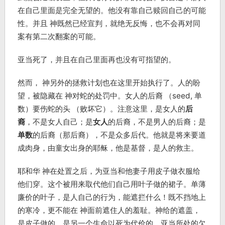
在自己里面是完全无望的。他没有靠自己赎回自己的可能
性。并且 神既然已经宣判，就绝无反悔，也不会再对同
案有第二次翻案的可能。
亚当死了，并且在自己里面再也没有可指望的。
然而， 神另外的拯救计划也在这里开始执行了。人的盼
望，被隐藏在 神对蛇的处罚中。女人的后裔 （seed, 单
数）要伤蛇的头 （败坏它）。注意这里，是女人的
后
裔
，不是女人自己；是
女人
的后裔，不是男人的后裔；是
单数
的后裔（那后裔），不是众多后代。他就是将来要道
成肉身，由童女出身的耶稣，他是基督，是人的救主。
耶和华 神在处置之后，为亚当和他妻子用皮子做衣服给
他们穿。这个被用来取代他们自己用叶子做的裙子。单薄
廉价的叶子，是人自己的行为，能遮拦什么！既不挡地上
的寒冷，更不能在 神面前遮住人的羞耻。神给的遮盖，
是皮子做的，是另一个生命以死为代价的。亚当所处的欠