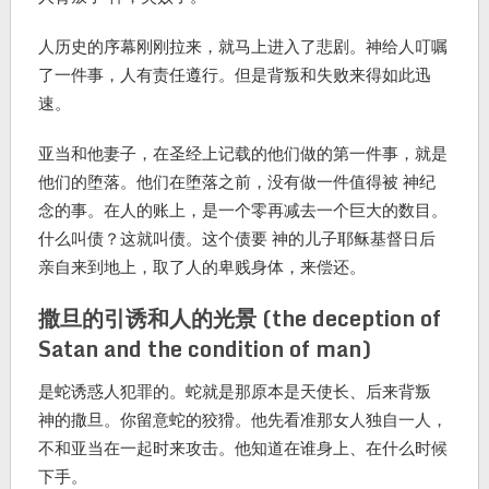
人历史的序幕刚刚拉来，就马上进入了悲剧。神给人叮嘱
了一件事，人有责任遵行。但是背叛和失败来得如此迅
速。
亚当和他妻子，在圣经上记载的他们做的第一件事，就是
他们的堕落。他们在堕落之前，没有做一件值得被 神纪
念的事。在人的账上，是一个零再减去一个巨大的数目。
什么叫债？这就叫债。这个债要 神的儿子耶稣基督日后
亲自来到地上，取了人的卑贱身体，来偿还。
撒旦的引诱和人的光景 (the deception of
Satan and the condition of man)
是蛇诱惑人犯罪的。蛇就是那原本是天使长、后来背叛
神的撒旦。你留意蛇的狡猾。他先看准那女人独自一人，
不和亚当在一起时来攻击。他知道在谁身上、在什么时候
下手。