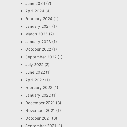
June 2024
(7)
April 2024
(4)
February 2024
(1)
January 2024
(1)
March 2023
(2)
January 2023
(1)
October 2022
(1)
September 2022
(1)
July 2022
(2)
June 2022
(1)
April 2022
(1)
February 2022
(1)
January 2022
(1)
December 2021
(3)
November 2021
(1)
October 2021
(3)
September 2021
(1)