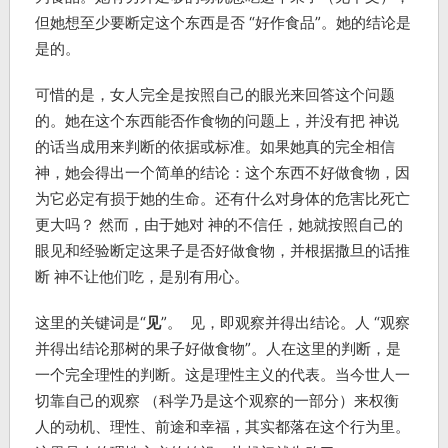
但她想至少要断定这个东西是否 “好作食品”。她的结论是
是的。
可惜的是，女人完全是按照自己的眼光来回答这个问题
的。她在这个东西能否作食物的问题上，并没有把 神说
的话当成用来判断的依据或标准。如果她真的完全相信
神，她会得出一个简单的结论：这个东西不好做食物，因
为它必定有损于她的生命。还有什么对身体的危害比死亡
更大吗？ 然而，由于她对 神的不信任，她就按照自己的
眼见和经验断定这果子是否好做食物，并根据撒旦的话推
断 神不让他们吃，是别有用心。
这里的关键词是“
见
”。 见，即观察并得出结论。人 “观察
并得出结论那树的果子好做食物”。人在这里的判断，是
一个完全理性的判断。这是理性主义的代表。当今世人一
切靠自己的观察 （科学乃是这个观察的一部分）来权衡
人的动机、理性、前途和幸福，其实都落在这个行为里。