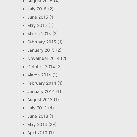
August 2015
(4)
July 2015
(2)
June 2015
(1)
May 2015
(1)
March 2015
(2)
February 2015
(1)
January 2015
(2)
November 2014
(2)
October 2014
(2)
March 2014
(1)
February 2014
(1)
January 2014
(1)
August 2013
(1)
July 2013
(4)
June 2013
(1)
May 2013
(29)
April 2013
(1)