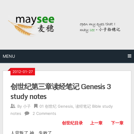
MENU
2012-01-27
创世纪第三章读经笔记 Genesis 3
study notes
By
小子
01 创世纪 Genesis
,
读经笔记 Bible study
notes
2 Comments
创世纪目录
上一章
下一章
人背叛了 神，失败了。