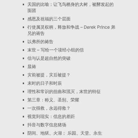
天国的比喻：让飞鸟栖身的大树，被酵发起的
面团
感恩及祝福的三个层面
行使属灵权柄，释放和争战 – Derek Prince 弟
兄的祷告
以弗所的祷告
末世 – 写给一个读经小组的信
信与认是超自然的突破
晨祷
灾前被提，灾后被提？
末时的日子和时辰
理性和常识的扭曲和泯灭，末世的特征
第三章：称义、圣别、荣耀
一次得救，永远得救？
视觉到现实：信息的差距
抖音与数字信息猪场
阴间、地狱、火湖； 乐园、天堂、永生