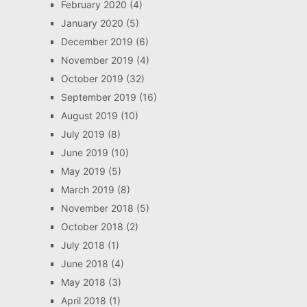
February 2020
(4)
January 2020
(5)
December 2019
(6)
November 2019
(4)
October 2019
(32)
September 2019
(16)
August 2019
(10)
July 2019
(8)
June 2019
(10)
May 2019
(5)
March 2019
(8)
November 2018
(5)
October 2018
(2)
July 2018
(1)
June 2018
(4)
May 2018
(3)
April 2018
(1)