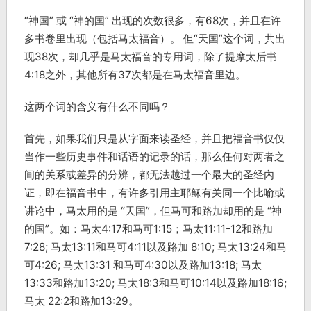
“神国” 或 “神的国” 出现的次数很多，有68次，并且在许
多书卷里出现（包括马太福音）。 但“天国”这个词，共出
现38次，却几乎是马太福音的专用词，除了提摩太后书
4:18之外，其他所有37次都是在马太福音里边。
这两个词的含义有什么不同吗？
首先，如果我们只是从字面来读圣经，并且把福音书仅仅
当作一些历史事件和话语的记录的话，那么任何对两者之
间的关系或差异的分辨，都无法越过一个最大的圣经內
证，即在福音书中，有许多引用主耶稣有关同一个比喻或
讲论中，马太用的是 “天国”，但马可和路加却用的是 “神
的国”。如：马太4:17和马可1:15；马太11:11-12和路加
7:28; 马太13:11和马可4:11以及路加 8:10; 马太13:24和马
可4:26; 马太13:31 和马可4:30以及路加13:18; 马太
13:33和路加13:20; 马太18:3和马可10:14以及路加18:16;
马太 22:2和路加13:29。