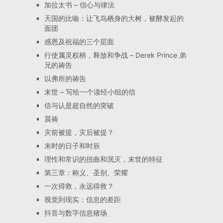
加拉太书 – 信心与律法
天国的比喻：让飞鸟栖身的大树，被酵发起的
面团
感恩及祝福的三个层面
行使属灵权柄，释放和争战 – Derek Prince 弟
兄的祷告
以弗所的祷告
末世 – 写给一个读经小组的信
信与认是超自然的突破
晨祷
灾前被提，灾后被提？
末时的日子和时辰
理性和常识的扭曲和泯灭，末世的特征
第三章：称义、圣别、荣耀
一次得救，永远得救？
视觉到现实：信息的差距
抖音与数字信息猪场