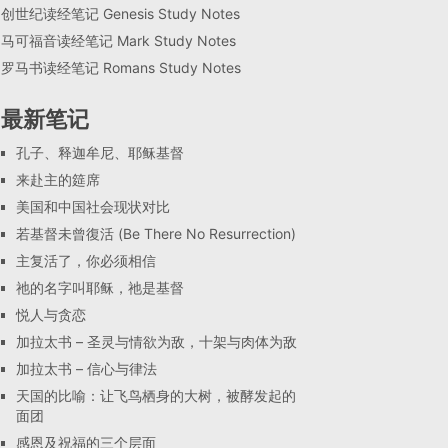
创世纪读经笔记 Genesis Study Notes
马可福音读经笔记 Mark Study Notes
罗马书读经笔记 Romans Study Notes
最新笔记
孔子、释迦牟尼、耶稣基督
来赴主的筵席
美国和中国社会现状对比
若基督未曾復活 (Be There No Resurrection)
主复活了，你必须相信
祂的名字叫耶稣，祂是基督
悦人与贪恋
加拉太书 – 圣灵与情欲为敌，十架与肉体为敌
加拉太书 – 信心与律法
天国的比喻：让飞鸟栖身的大树，被酵发起的
面团
感恩及祝福的三个层面