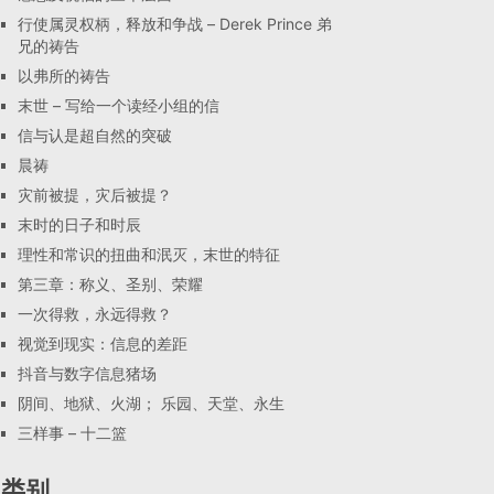
行使属灵权柄，释放和争战 – Derek Prince 弟
兄的祷告
以弗所的祷告
末世 – 写给一个读经小组的信
信与认是超自然的突破
晨祷
灾前被提，灾后被提？
末时的日子和时辰
理性和常识的扭曲和泯灭，末世的特征
第三章：称义、圣别、荣耀
一次得救，永远得救？
视觉到现实：信息的差距
抖音与数字信息猪场
阴间、地狱、火湖； 乐园、天堂、永生
三样事 – 十二篮
类别