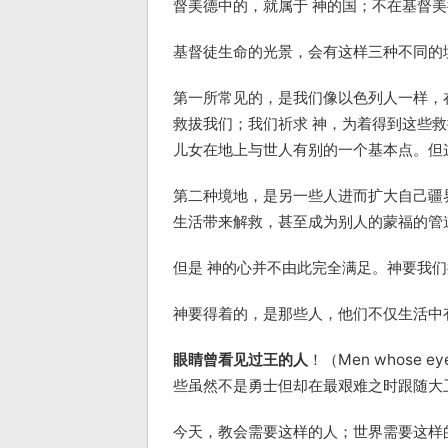
督美德中的，就属于 神的国；不在基督美
基督徒生命的光景，会有这样三种不同的
第一所常见的，是我们像以色列人一样，在
救拔我们；我们祈求 神，为着得到这些
儿女在地上与世人有别的一个基本点。但
第二种境地，是另一些人进而扩大自己疆界
生活带来解救，甚至成为别人的蒙福的管
但是 神的心并不由此完全满足。神要我们得
神要得着的，是那些人，他们不仅生活中有
眼睛曾看见过王的人
！（Men whose e
些虽然不是勇士但却在最艰难之时跟随大
今天，教会需要这样的人；世界需要这样