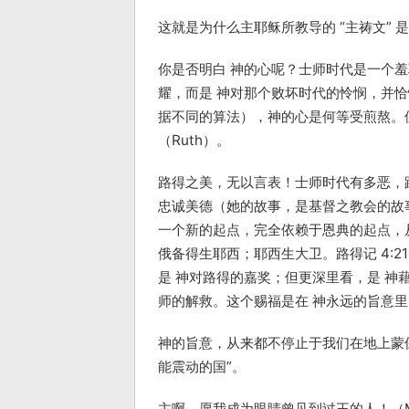
这就是为什么主耶稣所教导的 “主祷文” 是
你是否明白 神的心呢？士师时代是一个
耀，而是 神对那个败坏时代的怜悯，并恰
据不同的算法），神的心是何等受煎熬。
（Ruth）。
路得之美，无以言表！士师时代有多恶，
忠诚美德（她的故事，是基督之教会的故
一个新的起点，完全依赖于恩典的起点，
俄备得生耶西；耶西生大卫。路得记 4:2
是 神对路得的嘉奖；但更深里看，是 
师的解救。这个赐福是在 神永远的旨意里
神的旨意，从来都不停止于我们在地上蒙保守
能震动的国”。
主啊，愿我成为眼睛曾见到过王的人！（Men wh