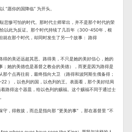
以 “愿你的国降临” 为开头。
羞耻悲惨可怕的时代。那时代士师辈出，并不是那个时代的荣
恰以此为反证。那个时代持续了几百年（300-450年，根
但就在那个时代，却同时发生了另一个故事： 路得
路得的美还远超其恶。路得美，不只是她的美好信心，她的
事；她的美德也是基督之教会的美德），而更是因为路得是
从那个点再往前，最终指向大卫 （路得和波阿斯生俄备得；
1-22 ），以色列的国，以色列的王。表面看，那个美好结局
神藉着路得这个器皿，给以色列的赐福。这个赐福不同于通过士
。
，得救拔，而总是指向那 “更美的事“ ，那在基督里 “不
ose eyes have seen the King）愿我与这样的人