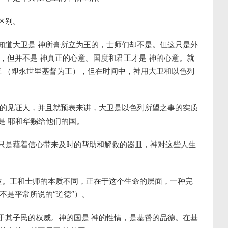
区别。
知道大卫是 神所膏所立为王的，士师们却不是。但这只是外
，但并不是 神真正的心意。国度和君王才是 神的心意。就
王 （即永世里基督为王），但在时间中，神用大卫和以色列
心的见证人，并且就预表来讲，大卫是以色列所望之事的实质
是 耶和华赐给他们的国。
只是藉着信心带来及时的帮助和解救的器皿，神对这些人生
的那位。王和士师的本质不同，正在于这个生命的层面，一种完
的不是平常所说的“道德”）。
于其子民的权威。神的国是 神的性情，是基督的品德。在基