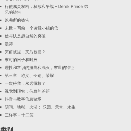
行使属灵权柄，释放和争战 – Derek Prince 弟
兄的祷告
以弗所的祷告
末世 – 写给一个读经小组的信
信与认是超自然的突破
晨祷
灾前被提，灾后被提？
末时的日子和时辰
理性和常识的扭曲和泯灭，末世的特征
第三章：称义、圣别、荣耀
一次得救，永远得救？
视觉到现实：信息的差距
抖音与数字信息猪场
阴间、地狱、火湖； 乐园、天堂、永生
三样事 – 十二篮
类别