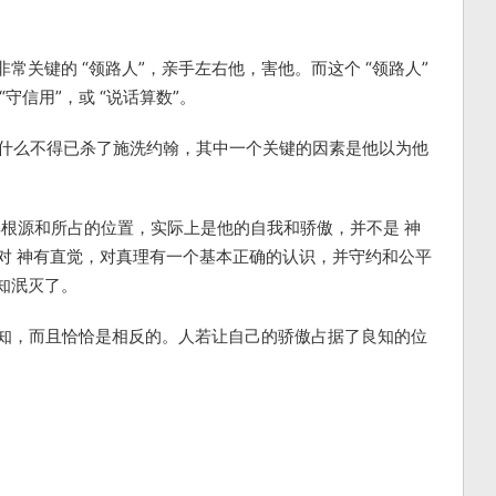
常关键的 “领路人”，亲手左右他，害他。而这个 “领路人”
守信用”，或 “说话算数”。
为什么不得已杀了施洗约翰，其中一个关键的因素是他以为他
“，其根源和所占的位置，实际上是他的自我和骄傲，并不是 神
是对 神有直觉，对真理有一个基本正确的认识，并守约和公平
知泯灭了。
良知，而且恰恰是相反的。人若让自己的骄傲占据了良知的位