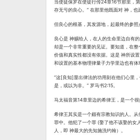
当使徒保罗在使徒行传24章16节那里，
存无亏的良心。” 在那里他既面对 神，也
但良心的根基，其发源地，起最终的参照
良心是 神赐给人，在人的生命里边自有的
却是一个非常重要的见证。要知道，在整
价值和真实性都没有依据。这是 神所设
和设置的基本物理律量子力学里边也有体现
“这[良知]显出律法的功用刻在他们心里
是，或以为非。” 罗马书2:15。
马太福音第14章里边的希律王，是一个
希律王其实是一个颇有宗教知识的人。从
罪中。他犯了一个罪 (娶了他不该娶的女
人，即 神最大的先知施洗约翰）。