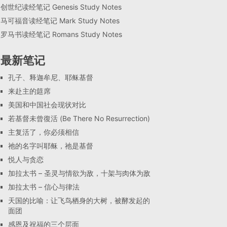
创世纪读经笔记 Genesis Study Notes
马可福音读经笔记 Mark Study Notes
罗马书读经笔记 Romans Study Notes
最新笔记
孔子、释迦牟尼、耶稣基督
来赴主的筵席
美国和中国社会现状对比
若基督未曾復活 (Be There No Resurrection)
主复活了，你必须相信
祂的名字叫耶稣，祂是基督
悦人与贪恋
加拉太书 – 圣灵与情欲为敌，十架与肉体为敌
加拉太书 – 信心与律法
天国的比喻：让飞鸟栖身的大树，被酵发起的
面团
感恩及祝福的三个层面