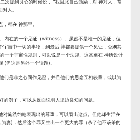
第二次提到良心的时候说， “我因此自己勉励，对 神对人，常
面对人。
点，都在 神那里。
、内在的一个见证（witness）。虽然不是唯一的见证，但
个宇宙中一切的事物，到最后 神都要提供一个见证，否则其
置的一个宇宙性规则，可以说是一个法规。这甚至在 神所设计
 (但这是另外一个话题)。
，他们是非之心同作见證，并且他们的思念互相较量，或以为
很好的例子，可以从反面说明人里边良知的问题。
他对施洗约翰表现出的尊重，可以看出这点。但他却生活在
人为妻)，然后这个罪又生出一个更大的罪（杀了他不该杀的