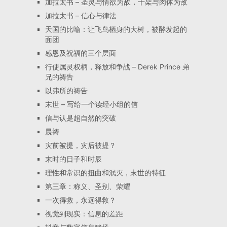
加拉太书 – 圣灵与情欲为敌，十架与肉体为敌
加拉太书 – 信心与律法
天国的比喻：让飞鸟栖身的大树，被酵发起的
面团
感恩及祝福的三个层面
行使属灵权柄，释放和争战 – Derek Prince 弟
兄的祷告
以弗所的祷告
末世 – 写给一个读经小组的信
信与认是超自然的突破
晨祷
灾前被提，灾后被提？
末时的日子和时辰
理性和常识的扭曲和泯灭，末世的特征
第三章：称义、圣别、荣耀
一次得救，永远得救？
视觉到现实：信息的差距