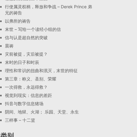
行使属灵权柄，释放和争战 – Derek Prince 弟
兄的祷告
以弗所的祷告
末世 – 写给一个读经小组的信
信与认是超自然的突破
晨祷
灾前被提，灾后被提？
末时的日子和时辰
理性和常识的扭曲和泯灭，末世的特征
第三章：称义、圣别、荣耀
一次得救，永远得救？
视觉到现实：信息的差距
抖音与数字信息猪场
阴间、地狱、火湖； 乐园、天堂、永生
三样事 – 十二篮
类别