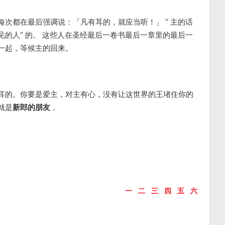
次都在最后强调说：「凡有耳的，就应当听！」 ” 主的话
听见的人” 的。 这些人在圣经最后一卷书最后一章里的最后一
一起，等候主的回来。
耳的。你要是爱主，对主有心，没有让这世界的王堵住你的
就是
新郎的朋友
，
一
二
三
四
五
六