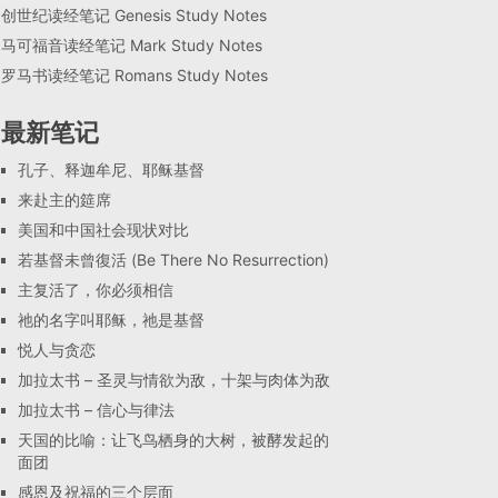
创世纪读经笔记 Genesis Study Notes
马可福音读经笔记 Mark Study Notes
罗马书读经笔记 Romans Study Notes
最新笔记
孔子、释迦牟尼、耶稣基督
来赴主的筵席
美国和中国社会现状对比
若基督未曾復活 (Be There No Resurrection)
主复活了，你必须相信
祂的名字叫耶稣，祂是基督
悦人与贪恋
加拉太书 – 圣灵与情欲为敌，十架与肉体为敌
加拉太书 – 信心与律法
天国的比喻：让飞鸟栖身的大树，被酵发起的
面团
感恩及祝福的三个层面