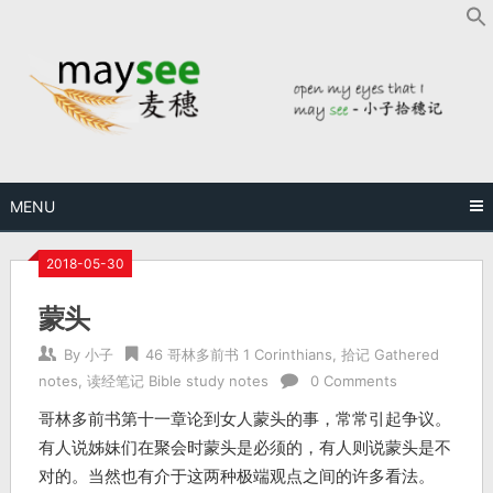
MENU
2018-05-30
蒙头
By
小子
46 哥林多前书 1 Corinthians
,
拾记 Gathered
notes
,
读经笔记 Bible study notes
0 Comments
哥林多前书第十一章论到女人蒙头的事，常常引起争议。
有人说姊妹们在聚会时蒙头是必须的，有人则说蒙头是不
对的。当然也有介于这两种极端观点之间的许多看法。