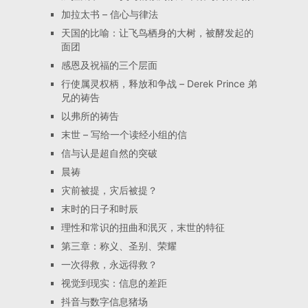
加拉太书 – 信心与律法
天国的比喻：让飞鸟栖身的大树，被酵发起的
面团
感恩及祝福的三个层面
行使属灵权柄，释放和争战 – Derek Prince 弟
兄的祷告
以弗所的祷告
末世 – 写给一个读经小组的信
信与认是超自然的突破
晨祷
灾前被提，灾后被提？
末时的日子和时辰
理性和常识的扭曲和泯灭，末世的特征
第三章：称义、圣别、荣耀
一次得救，永远得救？
视觉到现实：信息的差距
抖音与数字信息猪场