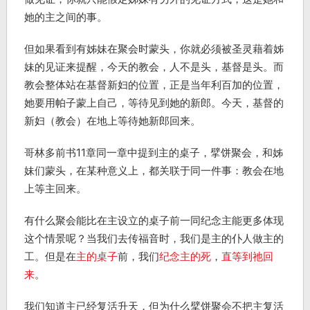
她的主之间的事。
但如果看到有姊妹在聚会时蒙头，你就必须被圣灵藉着姊
妹的见证来提醒，今天的教会，人不是头，基督是头。而
教会整体站在基督新妇的位置，正是当年利百加的位置，
她要用帕子蒙上自己，等待见到她的新郎。今天，基督的
新妇（教会）在地上等待她新郎回来。
哥林多前书11章同一章中提到主的桌子，擘饼聚会，和姊
妹们蒙头，在某种意义上，都关联于同一件事：教会在地
上等主回来。
有什么聚会能比在主设立的桌子前一同纪念主能更多体现
这个情景呢？当我们去传福音时，我们是主的仆人做主的
工。但是在
主的桌子
前，我们
纪念主的死
，
直等到祂回
来
。
我们知道主已经复活升天，但为什么擘饼聚会不把主复活