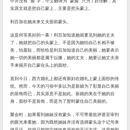
中并没有 “脸”字，中文翻译为 “蒙脸” 只为了好理解，其
实原文就是把自己蒙上，主要是把头蒙上。
利百加在她未来丈夫面前蒙头。
这是何等美好的一幕！利百加知道她就要见到她的丈夫
了，她就把自己的头蒙上。不是因为她怕自己长相不够
美，怕羞耻，而恰恰是利百加知道自己的美丽，她要表示
她一切的美丽都是属于以撒，她的丈夫，她要让她丈夫亲
手来揭开自己蒙在头上的面纱。
直到今日，西方婚礼上都还有新妇在婚礼上蒙上面纱的传
统。然而，今天的习俗中多以为是新娘为了彰显自己美丽
的装饰而已，其实原意不是如此。新娘的美在于她的自
身，面纱不是装饰，而是为了暂时蒙住自己美丽的。
聚会时，如果看到姊妹没有蒙头，不可带着批评甚至审判
的眼光来看她，因为既然姊妹并没有选择蒙头这个记号来
做见证，你就只能假定姊妹有另外的见证方式，这是她和