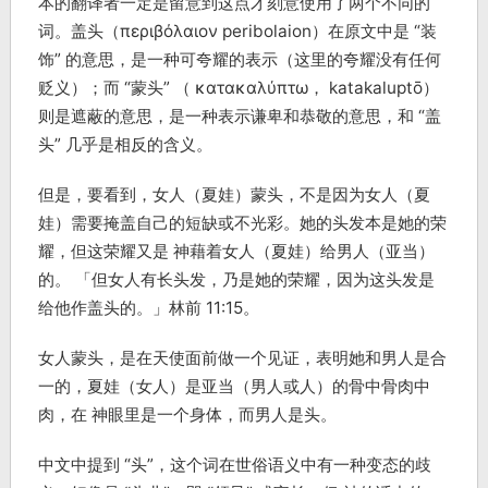
本的翻译者一定是留意到这点才刻意使用了两个不同的
词。盖头（περιβόλαιον peribolaion）在原文中是 “装
饰” 的意思，是一种可夸耀的表示（这里的夸耀没有任何
贬义）；而 “蒙头” （ κατακαλύπτω， katakaluptō）
则是遮蔽的意思，是一种表示谦卑和恭敬的意思，和 “盖
头” 几乎是相反的含义。
但是，要看到，女人（夏娃）蒙头，不是因为女人（夏
娃）需要掩盖自己的短缺或不光彩。她的头发本是她的荣
耀，但这荣耀又是 神藉着女人（夏娃）给男人（亚当）
的。 「但女人有长头发，乃是她的荣耀，因为这头发是
给他作盖头的。」林前 11:15。
女人蒙头，是在天使面前做一个见证，表明她和男人是合
一的，夏娃（女人）是亚当（男人或人）的骨中骨肉中
肉，在 神眼里是一个身体，而男人是头。
中文中提到 “头”，这个词在世俗语义中有一种变态的歧