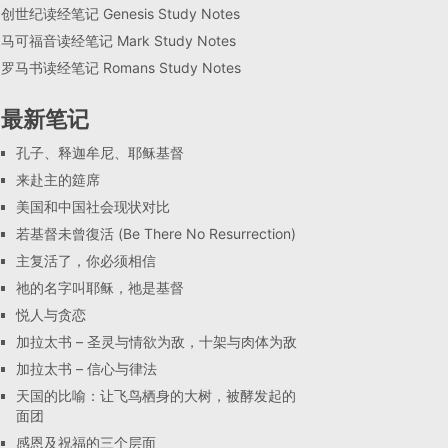
创世纪读经笔记 Genesis Study Notes
马可福音读经笔记 Mark Study Notes
罗马书读经笔记 Romans Study Notes
最新笔记
孔子、释迦牟尼、耶稣基督
来赴主的筵席
美国和中国社会现状对比
若基督未曾復活 (Be There No Resurrection)
主复活了，你必须相信
祂的名字叫耶稣，祂是基督
悦人与贪恋
加拉太书 – 圣灵与情欲为敌，十架与肉体为敌
加拉太书 – 信心与律法
天国的比喻：让飞鸟栖身的大树，被酵发起的
面团
感恩及祝福的三个层面