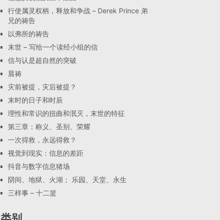
行使属灵权柄，释放和争战 – Derek Prince 弟
兄的祷告
以弗所的祷告
末世 – 写给一个读经小组的信
信与认是超自然的突破
晨祷
灾前被提，灾后被提？
末时的日子和时辰
理性和常识的扭曲和泯灭，末世的特征
第三章：称义、圣别、荣耀
一次得救，永远得救？
视觉到现实：信息的差距
抖音与数字信息猪场
阴间、地狱、火湖； 乐园、天堂、永生
三样事 – 十二篮
类别