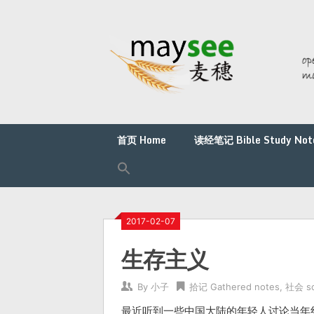
首页 Home
读经笔记 Bible Study Not
2017-02-07
生存主义
By
小子
拾记 Gathered notes
,
社会 so
最近听到一些中国大陆的年轻人讨论当年