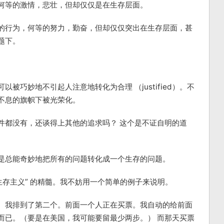
何等的激情，悲壮，但却仅仅是在生存层面。
的行为，何等的努力，勤奋，但却仅仅突出在生存层面，甚
题下。
被巧妙地不引起人注意地转化为合理 （justified）。不
不息的旗帜下被光荣化。
件都没有，还谈得上其他的追求吗？ 这个是不证自明的道
是总能奇妙地把所有的问题转化成一个生存的问题。
生存主义” 的精髓。我不妨用一个简单的例子来说明。
。我排到了第二个。前面一个人正在买票。我自动的给前面
而已。（要是在美国，我可能要留最少两步。） 而那天买票