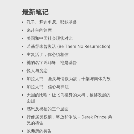
最新笔记
孔子、释迦牟尼、耶稣基督
来赴主的筵席
美国和中国社会现状对比
若基督未曾復活 (Be There No Resurrection)
主复活了，你必须相信
祂的名字叫耶稣，祂是基督
悦人与贪恋
加拉太书 – 圣灵与情欲为敌，十架与肉体为敌
加拉太书 – 信心与律法
天国的比喻：让飞鸟栖身的大树，被酵发起的
面团
感恩及祝福的三个层面
行使属灵权柄，释放和争战 – Derek Prince 弟
兄的祷告
以弗所的祷告