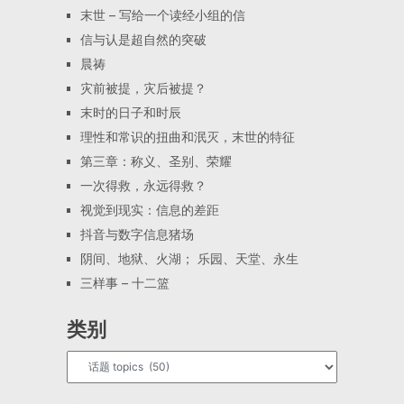
末世 – 写给一个读经小组的信
信与认是超自然的突破
晨祷
灾前被提，灾后被提？
末时的日子和时辰
理性和常识的扭曲和泯灭，末世的特征
第三章：称义、圣别、荣耀
一次得救，永远得救？
视觉到现实：信息的差距
抖音与数字信息猪场
阴间、地狱、火湖； 乐园、天堂、永生
三样事 – 十二篮
类别