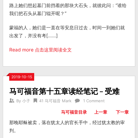
路上她们想起墓门前挡着的那块大石头，就彼此问：“谁给
我们把石头从墓门辊开呢？”
蒙福的人，她们是一直在等安息日过去，时间一到她们就
出发了，并没有考[……]
Read more 点击这里阅读全文
2019-10-15
马可福音第十五章读经笔记 – 受难
By
小子
41 马可福音 Mark
1 Comment
马可福音目录
上一章
下一章
那晚耶稣被卖，落在犹太人的官长手中，经过犹太教的审
判。