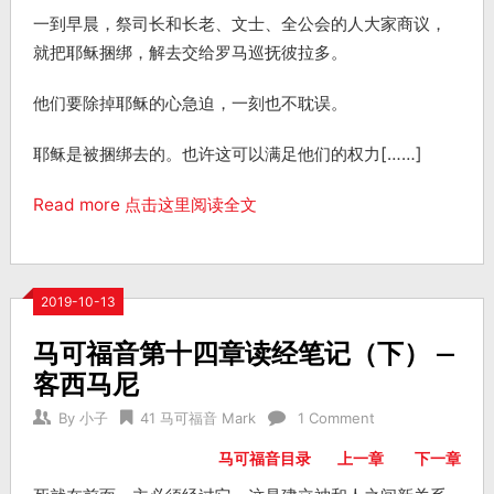
一到早晨，祭司长和长老、文士、全公会的人大家商议，
就把耶稣捆绑，解去交给罗马巡抚彼拉多。
他们要除掉耶稣的心急迫，一刻也不耽误。
耶稣是被捆绑去的。也许这可以满足他们的权力[……]
Read more 点击这里阅读全文
2019-10-13
马可福音第十四章读经笔记（下） —
客西马尼
By
小子
41 马可福音 Mark
1 Comment
马可福音目录
上一章
下一章