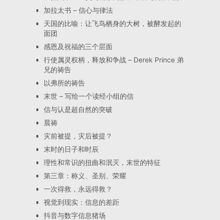
加拉太书 – 信心与律法
天国的比喻：让飞鸟栖身的大树，被酵发起的
面团
感恩及祝福的三个层面
行使属灵权柄，释放和争战 – Derek Prince 弟
兄的祷告
以弗所的祷告
末世 – 写给一个读经小组的信
信与认是超自然的突破
晨祷
灾前被提，灾后被提？
末时的日子和时辰
理性和常识的扭曲和泯灭，末世的特征
第三章：称义、圣别、荣耀
一次得救，永远得救？
视觉到现实：信息的差距
抖音与数字信息猪场