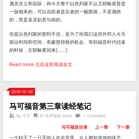
属灵含义和实际，和今天整个以色列家不认主耶稣基督是
一脉相承的，可以说前者是后者的一幅图画，不是偶然
的，而是圣灵刻意勾画的。
但是以色列家的暂时不信，是为了给我们这些外邦人今天
留出时间和空间，有蒙恩得救的机会。等到福音时代结束
的时候，主耶稣要回来[……]
Read more 点击这里阅读全文
2019-10-20
马可福音第三章读经笔记
By
小子
41 马可福音 Mark
1 Comment
马可福音目录
上一章
下一章
一个枯干了一只手的人在会堂里。众人都知道他的状态。