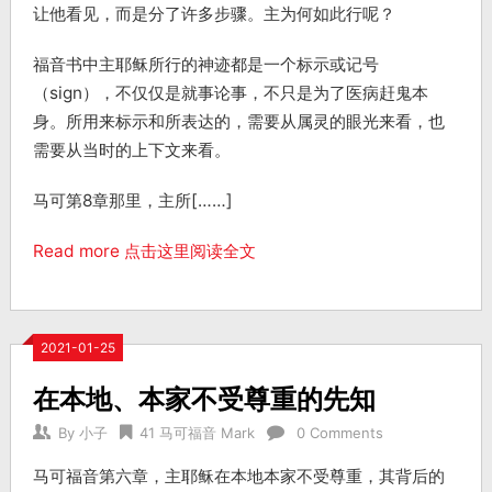
让他看见，而是分了许多步骤。主为何如此行呢？
福音书中主耶稣所行的神迹都是一个标示或记号
（sign），不仅仅是就事论事，不只是为了医病赶鬼本
身。所用来标示和所表达的，需要从属灵的眼光来看，也
需要从当时的上下文来看。
马可第8章那里，主所[……]
Read more 点击这里阅读全文
2021-01-25
在本地、本家不受尊重的先知
By
小子
41 马可福音 Mark
0 Comments
马可福音第六章，主耶稣在本地本家不受尊重，其背后的