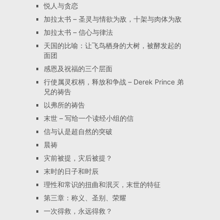
悦人与贪恋
加拉太书 – 圣灵与情欲为敌，十架与肉体为敌
加拉太书 – 信心与律法
天国的比喻：让飞鸟栖身的大树，被酵发起的
面团
感恩及祝福的三个层面
行使属灵权柄，释放和争战 – Derek Prince 弟
兄的祷告
以弗所的祷告
末世 – 写给一个读经小组的信
信与认是超自然的突破
晨祷
灾前被提，灾后被提？
末时的日子和时辰
理性和常识的扭曲和泯灭，末世的特征
第三章：称义、圣别、荣耀
一次得救，永远得救？