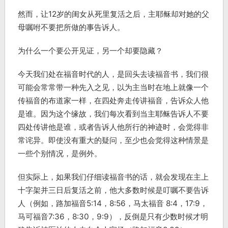
然而，让12岁的闺女从死里复活之后，主耶稣却对她的父
母嘱咐不要把所做的事告诉人。
为什么一个要公开见证，另一个却要隐藏？
今天我们处在福音时代的人，是回头去读福音书，我们很
可能会常常带一种先入之见，以为主当时在地上就像一个
传福音的布道家一样，在四处奔走传讲福音，告诉众人他
是谁。因为这个缘故，我们每次看到当主耶稣告诉人不要
四处传讲他是谁，或者告诉人他所行的神迹时，会觉得非
常诧异。即使没有重大的疑问，至少也会觉得这种情景是
一些个别情况，是例外。
但实际上，如果我们仔细读福音书的话，就会发现在主上
十字架并三日后复活之前，他大多数时候是叮嘱不要告诉
人（例如，路加福音5:14，8:56，马太福音 8:4，17:9，
马可福音7:36，8:30，9:9），反倒是只有少数时候才明