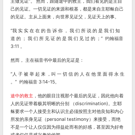
主做见证”。 然而，跟随途中的救主，我们看见的是主自
己的见证。一切见证的来源和根基，都是来自主耶稣自己
的见证。主从上面来，向世界见证父，见证天上的事。
“我 实 实 在 在 的 告 诉 你 ， 我 们 所 说 的 是 我 们 知
道 的 ； 我 们 所 见 证 的 是 我 们 见 过 的 ；” 约翰福音
3:11 。
然而， 主在福音书中最后的见证是：
“人 子 被 举 起 来 ，叫 一 切 信 的 人 在 他 里 面 得 永 生
。” 约翰福音 3:14-15。
途中的救主
，他的眼目注视那个最后的见证，因此他向着
人的见证带着极其明晰的分别 （discrimination)。主耶
稣要求一个人接受主和认识主必须按照主对他良知和内心
所发的亲身见证（personal testimony）来接受，而绝
不是一个让人仅仅因为得益处而有的好感，甚至因为好奇
或者仅仅是感兴趣的传闻。