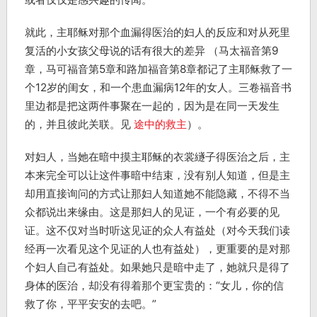
就此，主耶稣对那个血漏得医治的妇人的反应和对从死里
复活的小女孩父母说的话有很大的差异 （马太福音第9
章，马可福音第5章和路加福音第8章都记了主耶稣救了一
个12岁的闺女，和一个患血漏病12年的女人。三卷福音书
里边都是把这两件事聚在一起的，因为是在同一天发生
的，并且彼此关联。见
途中的救主
）。
对妇人，当她在暗中摸主耶稣的衣裳繸子得医治之后，主
本来完全可以让这件事暗中结束，没有别人知道，但是主
却用直接询问的方式让那妇人知道她不能隐藏，不得不当
众都说出来缘由。这是那妇人的见证，一个有必要的见
证。这不仅对当时听这见证的众人有益处（对今天我们读
经再一次看见这个见证的人也有益处），更重要的是对那
个妇人自己有益处。如果她只是暗中走了，她就只是得了
身体的医治，却没有得着那个更宝贵的：“女儿，你的信
救了你，平平安安的去吧。”