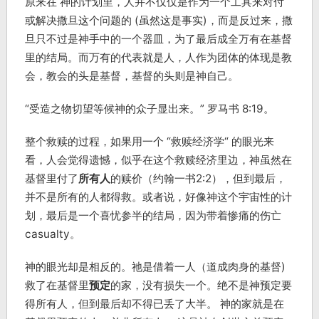
原来在 神的计划里，人并不仅仅是作为一个工具来对付
或解决撒旦这个问题的 (虽然这是事实)，而是反过来，撒
旦只不过是神手中的一个器皿，为了最后成全万有在基督
里的结局。而万有的代表就是人，人作为团体的体现是教
会，教会的头是基督，基督的头则是神自己。
“受造之物切望等候神的众子显出来。” 罗马书 8:19。
整个救赎的过程，如果用一个 “救赎经济学“ 的眼光来
看，人会觉得遗憾，似乎在这个救赎经济里边，神虽然在
基督里付了
所有人
的赎价（约翰一书2:2），但到最后，
并不是所有的人都得救。或者说，好像神这个宇宙性的计
划，最后是一个喜忧参半的结局，因为带着惨痛的伤亡
casualty。
神的眼光却是相反的。祂是借着一人（道成肉身的基督)
救了在基督里
预定
的家，没有损失一个。绝不是神预定要
得所有人，但到最后却不得已丢了大半。 神的家就是在