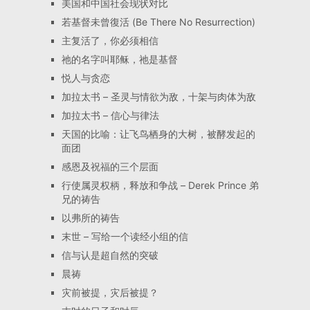
美国和中国社会现状对比
若基督未曾復活 (Be There No Resurrection)
主复活了，你必须相信
祂的名字叫耶稣，祂是基督
悦人与贪恋
加拉太书 – 圣灵与情欲为敌，十架与肉体为敌
加拉太书 – 信心与律法
天国的比喻：让飞鸟栖身的大树，被酵发起的
面团
感恩及祝福的三个层面
行使属灵权柄，释放和争战 – Derek Prince 弟
兄的祷告
以弗所的祷告
末世 – 写给一个读经小组的信
信与认是超自然的突破
晨祷
灾前被提，灾后被提？