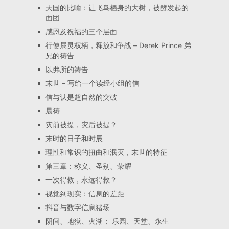
天国的比喻：让飞鸟栖身的大树，被酵发起的
面团
感恩及祝福的三个层面
行使属灵权柄，释放和争战 – Derek Prince 弟
兄的祷告
以弗所的祷告
末世 – 写给一个读经小组的信
信与认是超自然的突破
晨祷
灾前被提，灾后被提？
末时的日子和时辰
理性和常识的扭曲和泯灭，末世的特征
第三章：称义、圣别、荣耀
一次得救，永远得救？
视觉到现实：信息的差距
抖音与数字信息猪场
阴间、地狱、火湖； 乐园、天堂、永生