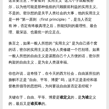
这里要注意，不要看到 “实用主义” 这几个字就藐视密
尔，以为他可能是那种低俗的只顾眼前利益的实用主义。
不是的。密尔想的是关乎人类社会的大事，他的实用主义
是一种 “第一原则 （first principle）”，是当人否定
有 神，否定有终极真理之后，所能找到的最理性、最合
理、最深远、也最统一的立足点。
换言之，如果一般人所想的 “实用主义” 是为自己搭个窝
的话，密尔的实用主义是为全人类修建一个巴别塔。如果
一般人所想的自由主义是谋图自己个人方便的话，密尔所
构架的自由主义，是为全人类谋幸福。
你也许说，这奇怪了，在今天的西方社会，自由派所拉的
旗帜不正是 “自由、平等、博爱” 吗，这不正是圣经和基
督教所倡导的思想吗，为何要说自由派否定圣经呢？
关键在于，自由、平等、博爱是
谁定义
的，是
为谁
定义
的，最后又是
谁买单
的。