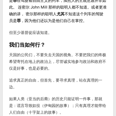
是
罪
在驾驶着自由主义的列车，虽然人的主观意愿并非如
此。 连密尔 John Mill 那样的聪明人都不知道。或者更准
确的讲， 密尔那样的聪明人
尤其
不知道这个列车的驾驶
员是
罪
，因为他们还以为是他们自己在掌控。
但至少基督徒应该知道。
我们当如何行？
天国的公民们，不要失去天国的视角。不要把我们的终极
希望寄托在地上的政治上，尽管诚实地参与政治和政府不
仅是好事，也是必要的。
追求真正的自由，但首先，要寻求真理，站在真理的一
边。
如果人类（亚当的后裔）的历史只能证明一件事，那就
是：谎言导致奴役（伊甸园的故事）；只有真理才能带给
人们自由（十字架上的故事）。