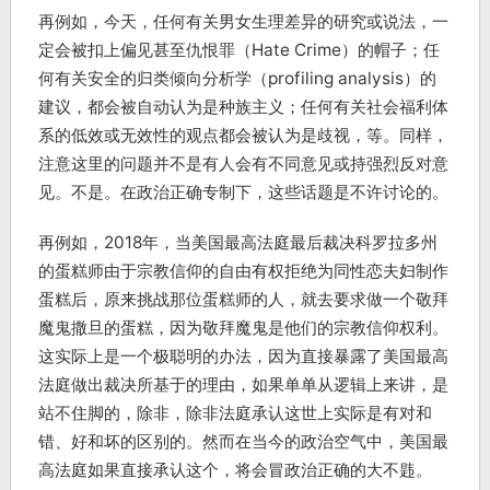
再例如，今天，任何有关男女生理差异的研究或说法，一
定会被扣上偏见甚至仇恨罪（Hate Crime）的帽子；任
何有关安全的归类倾向分析学（profiling analysis）的
建议，都会被自动认为是种族主义；任何有关社会福利体
系的低效或无效性的观点都会被认为是歧视，等。同样，
注意这里的问题并不是有人会有不同意见或持强烈反对意
见。不是。在政治正确专制下，这些话题是不许讨论的。
再例如，2018年，当美国最高法庭最后裁决科罗拉多州
的蛋糕师由于宗教信仰的自由有权拒绝为同性恋夫妇制作
蛋糕后，原来挑战那位蛋糕师的人，就去要求做一个敬拜
魔鬼撒旦的蛋糕，因为敬拜魔鬼是他们的宗教信仰权利。
这实际上是一个极聪明的办法，因为直接暴露了美国最高
法庭做出裁决所基于的理由，如果单单从逻辑上来讲，是
站不住脚的，除非，除非法庭承认这世上实际是有对和
错、好和坏的区别的。然而在当今的政治空气中，美国最
高法庭如果直接承认这个，将会冒政治正确的大不韪。