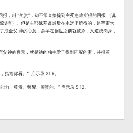
报，叫 “奖赏”，却不常直接提到主受患难所得的回报 （说
都没有）。但是主耶稣基督最后在永远里所得的，是宇宙大
为了成全父 神的心意，羔羊在创世之前就被杀，又道成肉身，
而父神的旨意，就是祂的独生爱子得到匹配的妻，并得着一
指给你看。” 启示录 21:9。
力、尊贵、荣耀、颂赞的。” 启示录 5:12。