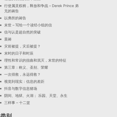
行使属灵权柄，释放和争战 – Derek Prince 弟
兄的祷告
以弗所的祷告
末世 – 写给一个读经小组的信
信与认是超自然的突破
晨祷
灾前被提，灾后被提？
末时的日子和时辰
理性和常识的扭曲和泯灭，末世的特征
第三章：称义、圣别、荣耀
一次得救，永远得救？
视觉到现实：信息的差距
抖音与数字信息猪场
阴间、地狱、火湖； 乐园、天堂、永生
三样事 – 十二篮
类别