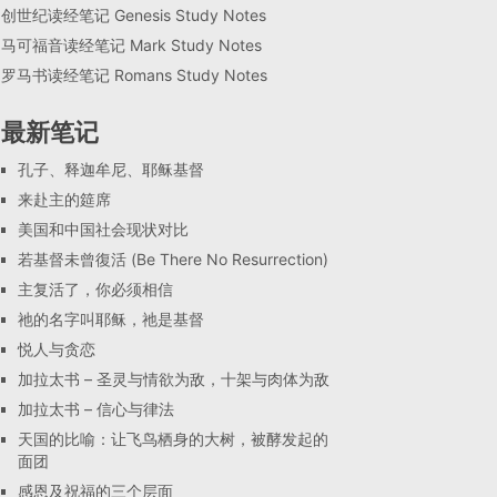
创世纪读经笔记 Genesis Study Notes
马可福音读经笔记 Mark Study Notes
罗马书读经笔记 Romans Study Notes
最新笔记
孔子、释迦牟尼、耶稣基督
来赴主的筵席
美国和中国社会现状对比
若基督未曾復活 (Be There No Resurrection)
主复活了，你必须相信
祂的名字叫耶稣，祂是基督
悦人与贪恋
加拉太书 – 圣灵与情欲为敌，十架与肉体为敌
加拉太书 – 信心与律法
天国的比喻：让飞鸟栖身的大树，被酵发起的
面团
感恩及祝福的三个层面