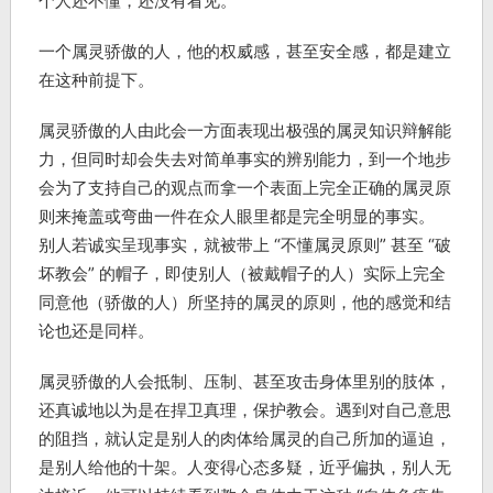
个人还不懂，还没有看见。
一个属灵骄傲的人，他的权威感，甚至安全感，都是建立
在这种前提下。
属灵骄傲的人由此会一方面表现出极强的属灵知识辩解能
力，但同时却会失去对简单事实的辨别能力，到一个地步
会为了支持自己的观点而拿一个表面上完全正确的属灵原
则来掩盖或弯曲一件在众人眼里都是完全明显的事实。
别人若诚实呈现事实，就被带上 “不懂属灵原则” 甚至 “破
坏教会” 的帽子，即使别人（被戴帽子的人）实际上完全
同意他（骄傲的人）所坚持的属灵的原则，他的感觉和结
论也还是同样。
属灵骄傲的人会抵制、压制、甚至攻击身体里别的肢体，
还真诚地以为是在捍卫真理，保护教会。遇到对自己意思
的阻挡，就认定是别人的肉体给属灵的自己所加的逼迫，
是别人给他的十架。人变得心态多疑，近乎偏执，别人无