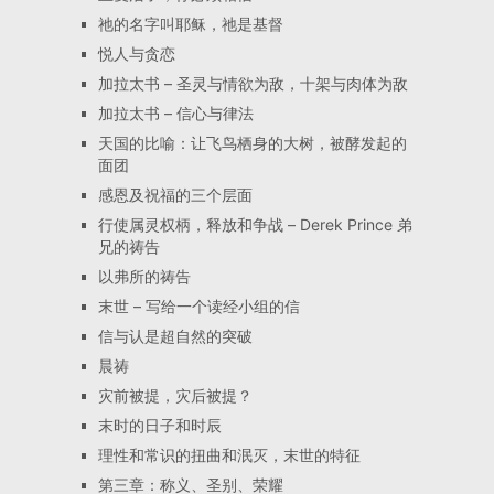
祂的名字叫耶稣，祂是基督
悦人与贪恋
加拉太书 – 圣灵与情欲为敌，十架与肉体为敌
加拉太书 – 信心与律法
天国的比喻：让飞鸟栖身的大树，被酵发起的
面团
感恩及祝福的三个层面
行使属灵权柄，释放和争战 – Derek Prince 弟
兄的祷告
以弗所的祷告
末世 – 写给一个读经小组的信
信与认是超自然的突破
晨祷
灾前被提，灾后被提？
末时的日子和时辰
理性和常识的扭曲和泯灭，末世的特征
第三章：称义、圣别、荣耀