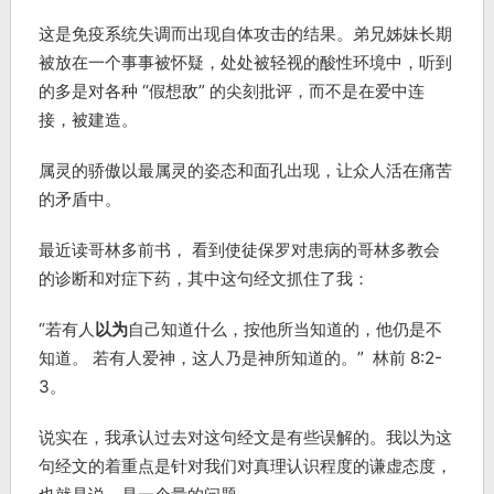
这是免疫系统失调而出现自体攻击的结果。弟兄姊妹长期
被放在一个事事被怀疑，处处被轻视的酸性环境中，听到
的多是对各种 “假想敌” 的尖刻批评，而不是在爱中连
接，被建造。
属灵的骄傲以最属灵的姿态和面孔出现，让众人活在痛苦
的矛盾中。
最近读哥林多前书， 看到使徒保罗对患病的哥林多教会
的诊断和对症下药，其中这句经文抓住了我：
“若有人
以为
自己知道什么，按他所当知道的，他仍是不
知道。 若有人爱神，这人乃是神所知道的。” 林前 8:2-
3。
说实在，我承认过去对这句经文是有些误解的。我以为这
句经文的着重点是针对我们对真理认识程度的谦虚态度，