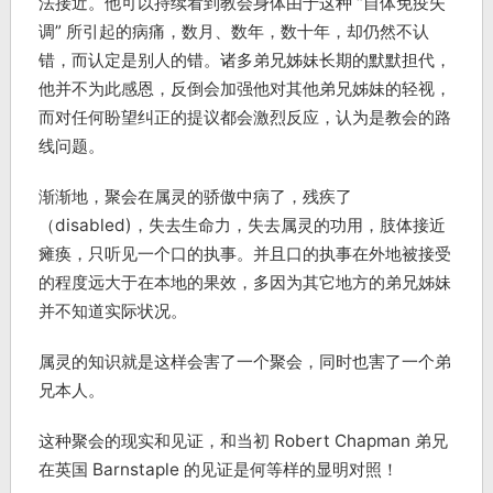
法接近。他可以持续看到教会身体由于这种 “自体免疫失
调” 所引起的病痛，数月、数年，数十年，却仍然不认
错，而认定是别人的错。诸多弟兄姊妹长期的默默担代，
他并不为此感恩，反倒会加强他对其他弟兄姊妹的轻视，
而对任何盼望纠正的提议都会激烈反应，认为是教会的路
线问题。
渐渐地，聚会在属灵的骄傲中病了，残疾了
（disabled)，失去生命力，失去属灵的功用，肢体接近
瘫痪，只听见一个口的执事。并且口的执事在外地被接受
的程度远大于在本地的果效，多因为其它地方的弟兄姊妹
并不知道实际状况。
属灵的知识就是这样会害了一个聚会，同时也害了一个弟
兄本人。
这种聚会的现实和见证，和当初 Robert Chapman 弟兄
在英国 Barnstaple 的见证是何等样的显明对照！